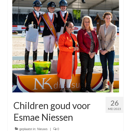
26
Children goud voor
MEI 2023
Esmae Niessen
geplaatst in:
Nieuws
|
0