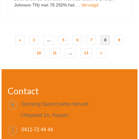
Johnson TN) met 78.250% het …
Vervolgd
Berichten
«
1
…
5
6
7
8
9
paginering
10
11
…
13
»
Contact
Stichting Sport Events Helvoirt
't Hopveld 3A, Haaren
0411-72 44 44