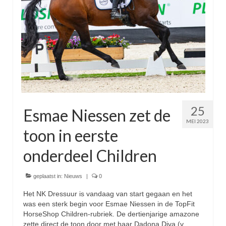
25
Esmae Niessen zet de
MEI 2023
toon in eerste
onderdeel Children
geplaatst in:
Nieuws
|
0
Het NK Dressuur is vandaag van start gegaan en het
was een sterk begin voor Esmae Niessen in de TopFit
HorseShop Children-rubriek. De dertienjarige amazone
zette direct de toon door met haar Dadona Diva (v.