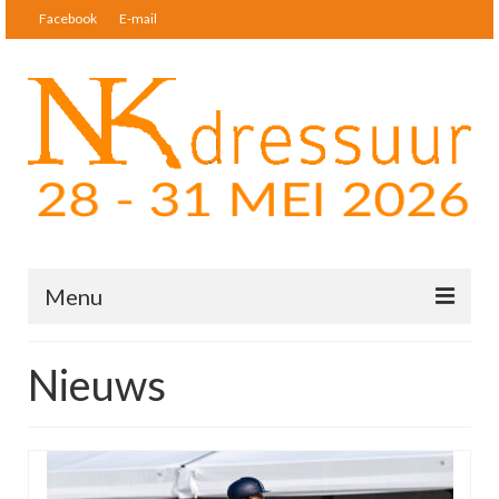
Facebook
E-mail
Menu
Nieuws
Nieuws
Startlijsten & Uitslagen
Deelnemers
Tickets