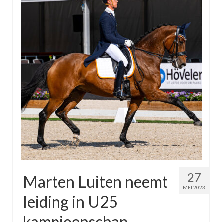
Winnaars
Stands
Zakelijk
Pers
Contact
Kom gezellig helpen tijdens het NK Dressuur!
27
Marten Luiten neemt
MEI 2023
leiding in U25
kampioenschap