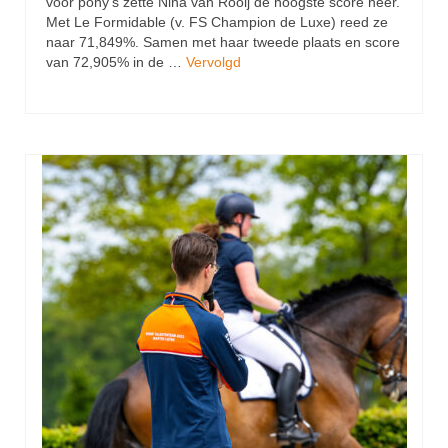
voor pony’s zette Nina van Rooij de hoogste score neer.
Met Le Formidable (v. FS Champion de Luxe) reed ze
naar 71,849%. Samen met haar tweede plaats en score
van 72,905% in de …
Vervolgd