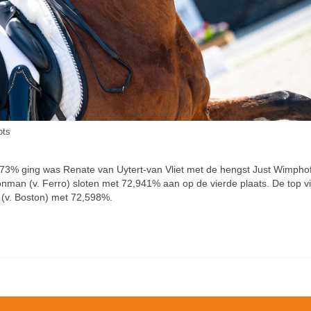
ots
 73% ging was Renate van Uytert-van Vliet met de hengst Just Wimphof
onman (v. Ferro) sloten met 72,941% aan op de vierde plaats. De top vi
(v. Boston) met 72,598%.