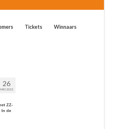
emers
Tickets
Winnaars
26
MEI 2023
het ZZ-
 In de