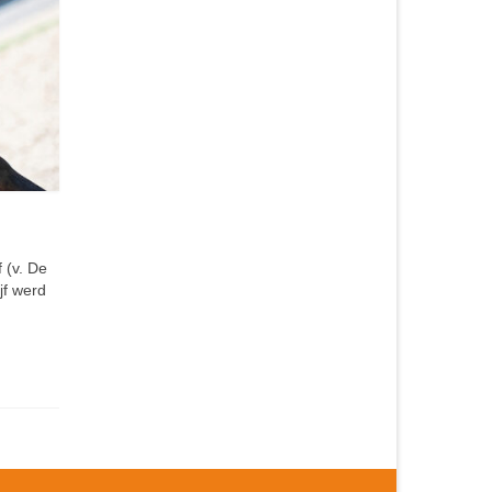
 (v. De
jf werd