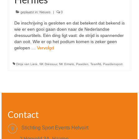
geplaatst in:
Nieuws
|
0
De inschrijving is gesloten en dat betekent dat bekend is
wie er een gooi gaan doen naar de Nederlandse
dressuurtitels. Eén ding ligt vast: de strijd is spannender
dan ooit. Wie er op het podium komen is zeker geen
gelopen …
Vervolgd
Dinja van Liere
,
NK Dressuur
,
NK Ermelo
,
Paarden
,
TeamNL Paardensport
Contact
Stichting Sport Events Helvoirt
't Hopveld 3A, Haaren