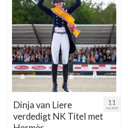
Winnaars
Stands
Zakelijk
Pers
Contact
Kom gezellig helpen tijdens het NK Dressuur!
11
Dinja van Liere
JUL 2025
verdedigt NK Titel met
Hermès