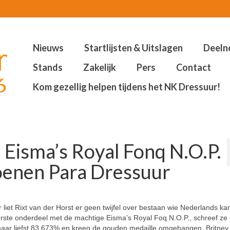
Nieuws
Startlijsten & Uitslagen
Deeln
Stands
Zakelijk
Pers
Contact
Kom gezellig helpen tijdens het NK Dressuur!
n Eisma’s Royal Fonq N.O.P.
oenen Para Dressuur
 liet Rixt van der Horst er geen twijfel over bestaan wie Nederlands k
eerste onderdeel met de machtige Eisma’s Royal Foq N.O.P., schreef ze
aar liefst 83.673% en kreeg de gouden medaille omgehangen. Britney