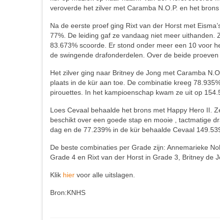
veroverde het zilver met Caramba N.O.P. en het brons
Na de eerste proef ging Rixt van der Horst met Eisma
77%. De leiding gaf ze vandaag niet meer uithanden. 
83.673% scoorde. Er stond onder meer een 10 voor het 
de swingende drafonderdelen. Over de beide proeven
Het zilver ging naar Britney de Jong met Caramba N.O
plaats in de kür aan toe. De combinatie kreeg 78.935%
pirouettes. In het kampioenschap kwam ze uit op 154.
Loes Cevaal behaalde het brons met Happy Hero II. Z
beschikt over een goede stap en mooie , tactmatige 
dag en de 77.239% in de kür behaalde Cevaal 149.539
De beste combinaties per Grade zijn: Annemarieke N
Grade 4 en Rixt van der Horst in Grade 3, Britney de 
Klik
hier
voor alle uitslagen.
Bron:KNHS