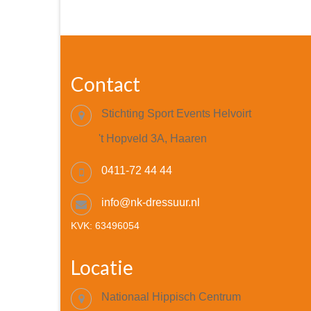
Contact
Stichting Sport Events Helvoirt
't Hopveld 3A, Haaren
0411-72 44 44
info@nk-dressuur.nl
KVK: 63496054
Locatie
Nationaal Hippisch Centrum