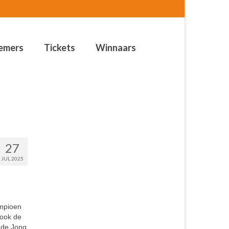
emers
Tickets
Winnaars
27
JUL 2025
ampioen
 ook de
 de Jong