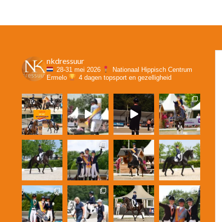
nkdressuur
28-31 mei 2026
Nationaal Hippisch Centrum
Ermelo
4 dagen topsport en gezelligheid