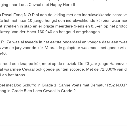
 ging naar Loes Cevaal met Happy Hero II.
’s Royal Fonq N.O.P
.
al aan de leiding met een indrukwekkende score v
Ze liet met haar 10-jarige hengst een indrukwekkende kür zien waarme
strekken in stap en er prijkte meerdere 9-ens en 8,5-en op het protoc
 kreeg Van der Horst 160.940 en het goud omgehangen.
.P.. Ze was al tweede in het eerste onderdeel en voegde daar een twe
 van de jury voor de kür. Vooral de galoptour was mooi met goede wis
540.
e reed een knappe kür, mooi op de muziek. De 20-jaar jonge Hannove
draf waarmee Cevaal ook goede punten scoorde. Met de 72.300% van d
 en het brons.
obel met Doo Schufro in Grade 1; Sanne Voets met Dematur RS2 N.O.P
Jong in Grade 5 en Loes Cevaal in Grade 2.