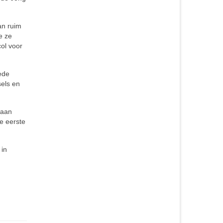
an ruim
e ze
ol voor
ede
sels en
raan
e eerste
 in