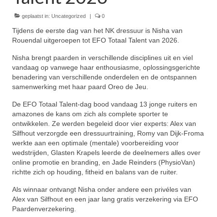
geplaatst in:
Winnaars
Uncategorized
|
0
Tijdens de eerste dag van het NK dressuur is Nisha van
Stands
Rouendal uitgeroepen tot EFO Totaal Talent van 2026.
Zakelijk
Nisha brengt paarden in verschillende disciplines uit en viel
vandaag op vanwege haar enthousiasme, oplossingsgerichte
Pers
benadering van verschillende onderdelen en de ontspannen
samenwerking met haar paard Oreo de Jeu.
Contact
De EFO Totaal Talent-dag bood vandaag 13 jonge ruiters en
amazones de kans om zich als complete sporter te
Kom gezellig helpen tijdens het NK Dressuur!
ontwikkelen. Ze werden begeleid door vier experts: Alex van
Silfhout verzorgde een dressuurtraining, Romy van Dijk-Froma
werkte aan een optimale (mentale) voorbereiding voor
wedstrijden, Glasten Krapels leerde de deelnemers alles over
online promotie en branding, en Jade Reinders (PhysioVan)
richtte zich op houding, fitheid en balans van de ruiter.
Als winnaar ontvangt Nisha onder andere een privéles van
Alex van Silfhout en een jaar lang gratis verzekering via EFO
Paardenverzekering.