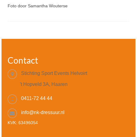
Foto door Samantha Wouterse
Contact
Stichting Sport Events Helvoirt
't Hopveld 3A, Haaren
0411-72 44 44
info@nk-dressuur.nl
KVK: 63496054