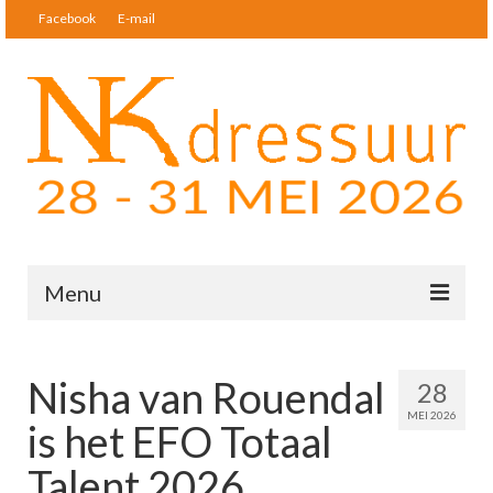
Facebook
E-mail
Menu
Nieuws
Nisha van Rouendal
28
Startlijsten & Uitslagen
MEI 2026
is het EFO Totaal
Deelnemers
Talent 2026
Tickets