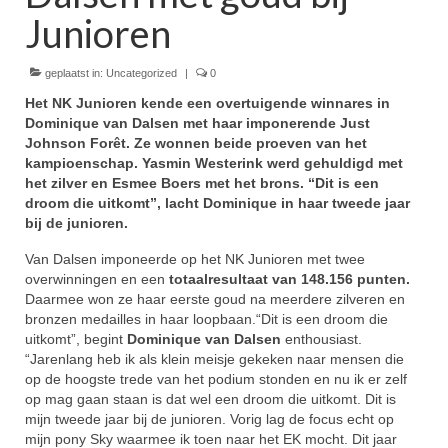
Junioren
Winnaars
geplaatst in:
Uncategorized
|
0
Stands
Het NK Junioren kende een overtuigende winnares in
Zakelijk
Dominique van Dalsen met haar imponerende Just
Johnson Forêt. Ze wonnen beide proeven van het
Pers
kampioenschap. Yasmin Westerink werd gehuldigd met
het zilver en Esmee Boers met het brons. “Dit is een
Contact
droom die uitkomt”, lacht Dominique in haar tweede jaar
bij de junioren.
Kom gezellig helpen tijdens het NK Dressuur!
Van Dalsen imponeerde op het NK Junioren met twee
overwinningen en een
totaalresultaat van 148.156 punten.
Daarmee won ze haar eerste goud na meerdere zilveren en
bronzen medailles in haar loopbaan.“Dit is een droom die
uitkomt”, begint
Dominique van Dalsen
enthousiast.
“Jarenlang heb ik als klein meisje gekeken naar mensen die
op de hoogste trede van het podium stonden en nu ik er zelf
op mag gaan staan is dat wel een droom die uitkomt. Dit is
mijn tweede jaar bij de junioren. Vorig lag de focus echt op
mijn pony Sky waarmee ik toen naar het EK mocht. Dit jaar