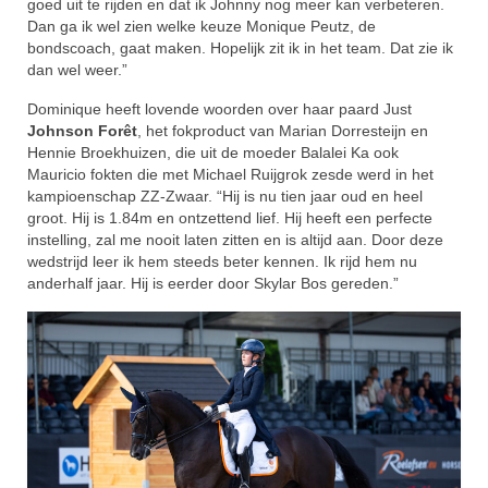
goed uit te rijden en dat ik Johnny nog meer kan verbeteren.
Dan ga ik wel zien welke keuze Monique Peutz, de
bondscoach, gaat maken. Hopelijk zit ik in het team. Dat zie ik
dan wel weer.”
Dominique heeft lovende woorden over haar paard Just
Johnson Forêt
, het fokproduct van Marian Dorresteijn en
Hennie Broekhuizen, die uit de moeder Balalei Ka ook
Mauricio fokten die met Michael Ruijgrok zesde werd in het
kampioenschap ZZ-Zwaar. “Hij is nu tien jaar oud en heel
groot. Hij is 1.84m en ontzettend lief. Hij heeft een perfecte
instelling, zal me nooit laten zitten en is altijd aan. Door deze
wedstrijd leer ik hem steeds beter kennen. Ik rijd hem nu
anderhalf jaar. Hij is eerder door Skylar Bos gereden.”