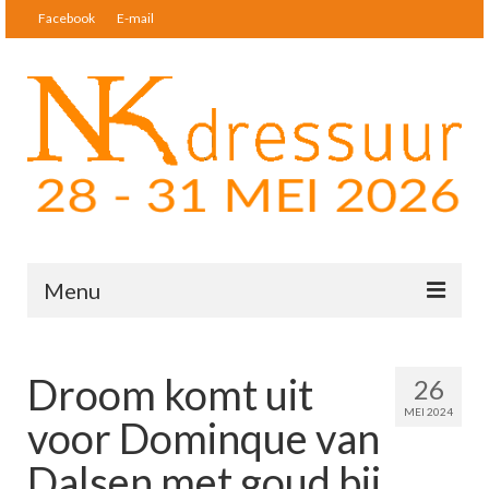
Facebook
E-mail
Menu
Nieuws
Droom komt uit
26
Startlijsten & Uitslagen
MEI 2024
voor Dominque van
Deelnemers
Dalsen met goud bij
Tickets