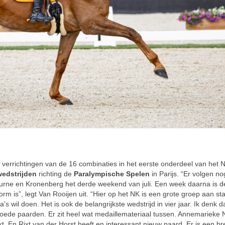
verrichtingen van de 16 combinaties in het eerste onderdeel van het 
wedstrijden
richting de
Paralympische Spelen
in Parijs. “Er volgen n
 Deurne en Kronenberg het derde weekend van juli. Een week daarna is d
orm is”, legt Van Rooijen uit. “Hier op het NK is een grote groep aan star
’s wil doen. Het is ook de belangrijkste wedstrijd in vier jaar. Ik denk d
ede paarden. Er zit heel wat medaillemateriaal tussen. Annemarieke 
. En Rixt van der Horst heeft en interessant nieuw paard. Er is een br