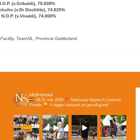
O.P. (v.Gribaldi), 75.838%
hufro (v.Dr Doolittle), 74.625%
.O.P. (v.Vivaldi), 74.000%
acility, TeamNL, Provincie Gelderland.
nkdressuur
28-31 mei 2026
Nationaal Hippisch Centrum
Ermelo
4 dagen topsport en gezelligheid