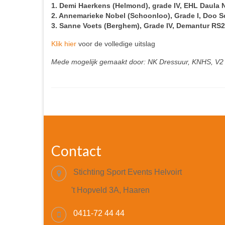
1. Demi Haerkens (Helmond), grade IV, EHL Daula N.
2. Annemarieke Nobel (Schoonloo), Grade I, Doo Sc
3. Sanne Voets (Berghem), Grade IV, Demantur RS2 N
Klik hier
voor de volledige uitslag
Mede mogelijk gemaakt door:
NK Dressuur, KNHS, V2 F
Contact
Stichting Sport Events Helvoirt
't Hopveld 3A, Haaren
0411-72 44 44