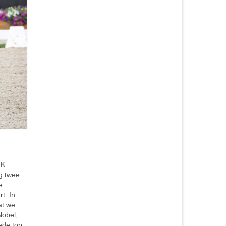
NK
og twee
e
t. In
at we
Nobel,
ede top.