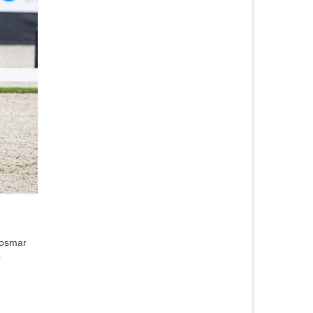
Hosmar
p