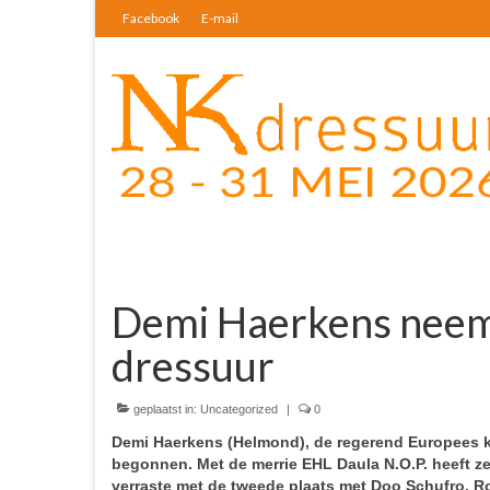
Facebook
E-mail
Demi Haerkens neemt 
dressuur
geplaatst in:
Uncategorized
|
0
Demi Haerkens (Helmond), de regerend Europees ka
begonnen. Met de merrie EHL Daula N.O.P. heeft z
verraste met de tweede plaats met Doo Schufro. R