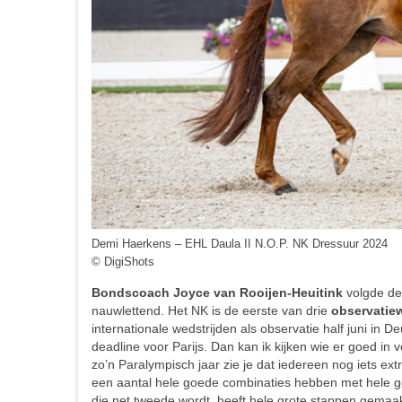
Demi Haerkens – EHL Daula II N.O.P. NK Dressuur 2024
© DigiShots
Bondscoach Joyce van Rooijen-Heuitink
volgde de 
nauwlettend. Het NK is de eerste van drie
observatie
internationale wedstrijden als observatie half juni in
deadline voor Parijs. Dan kan ik kijken wie er goed in v
zo’n Paralympisch jaar zie je dat iedereen nog iets extra
een aantal hele goede combinaties hebben met hele go
die net tweede wordt, heeft hele grote stappen gemaakt