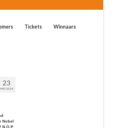
emers
Tickets
Winnaars
23
MEI 2024
nd
e Nobel
 N.O.P.