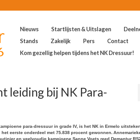
Nieuws
Startlijsten & Uitslagen
Deeln
Stands
Zakelijk
Pers
Contact
Kom gezellig helpen tijdens het NK Dressuur!
leiding bij NK Para-
mpioene para-dressuur in grade IV, is het NK in Ermelo uitsteke
e het eerste onderdeel met 75.838 procent gewonnen. Annemariek
outinier en veelvoudig kampioene Sanne Voets reed Demantur RS2