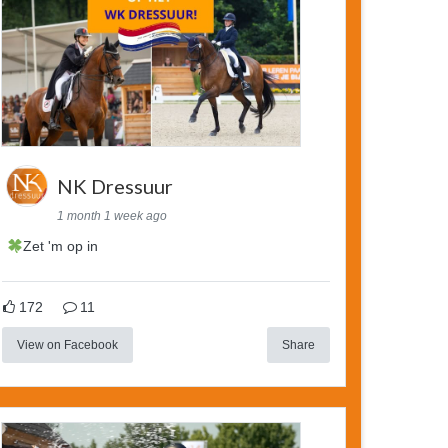
NK Dressuur
1 month 1 week ago
Zet 'm op in
172
11
View on Facebook
Share