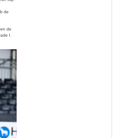
eb de
ven de
ade I.