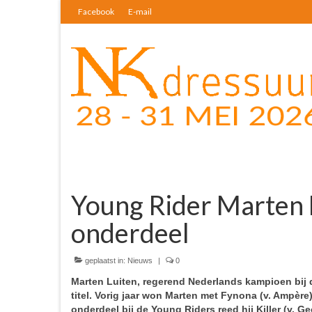
Facebook
E-mail
Young Rider Marten 
onderdeel
geplaatst in:
Nieuws
|
0
Marten Luiten, regerend Nederlands kampioen bij de
titel. Vorig jaar won Marten met Fynona (v. Ampère
onderdeel bij de Young Riders reed hij Killer (v. 