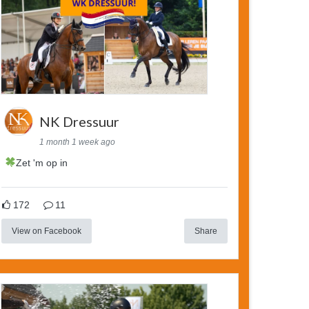
NK Dressuur
1 month 1 week ago
Zet 'm op in
172
11
View on Facebook
Share