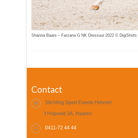
Shanna Baars – Farzana G NK Dressuur 2022 © DigiShots
Contact
Stichting Sport Events Helvoirt
't Hopveld 3A, Haaren
0411-72 44 44