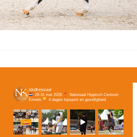
nkdressuur
28-31 mei 2026
Nationaal Hippisch Centrum
Ermelo
4 dagen topsport en gezelligheid