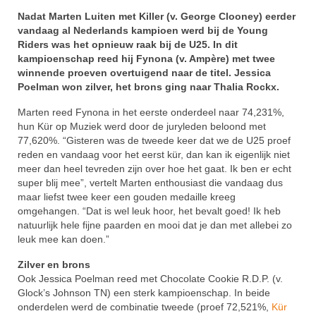
Nadat Marten Luiten met Killer (v. George Clooney) eerder
Winnaars
vandaag al Nederlands kampioen werd bij de Young
Riders was het opnieuw raak bij de U25. In dit
Stands
kampioenschap reed hij Fynona (v. Ampère) met twee
winnende proeven overtuigend naar de titel. Jessica
Zakelijk
Poelman won zilver, het brons ging naar Thalia Rockx.
Pers
Marten reed Fynona in het eerste onderdeel naar 74,231%,
hun Kür op Muziek werd door de juryleden beloond met
77,620%. “Gisteren was de tweede keer dat we de U25 proef
Contact
reden en vandaag voor het eerst kür, dan kan ik eigenlijk niet
meer dan heel tevreden zijn over hoe het gaat. Ik ben er echt
Kom gezellig helpen tijdens het NK Dressuur!
super blij mee”, vertelt Marten enthousiast die vandaag dus
maar liefst twee keer een gouden medaille kreeg
omgehangen. “Dat is wel leuk hoor, het bevalt goed! Ik heb
natuurlijk hele fijne paarden en mooi dat je dan met allebei zo
leuk mee kan doen.”
Zilver en brons
Ook Jessica Poelman reed met Chocolate Cookie R.D.P. (v.
Glock’s Johnson TN) een sterk kampioenschap. In beide
onderdelen werd de combinatie tweede (proef 72,521%,
Kür