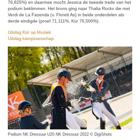
76,825%) en daarmee mocht Jessica de tweede trede van het
podium beklimmen. Het brons ging naar Thalia Rockx die met
Verdi de La Fazenda (v. Florett As) in beide onderdelen als
derde eindigde (proef 71,111%, Kür 76,500%).
Uitslag Kür op Muziek
Uitslag kampioenschap
Podium NK Dressuur U25 NK Dressuur 2022 © DigiShots