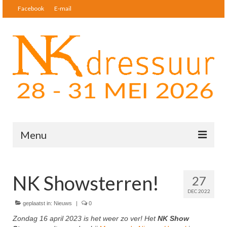
Facebook
E-mail
Menu
Nieuws
NK Showsterren!
27
Startlijsten & Uitslagen
DEC 2022
Deelnemers
geplaatst in:
Nieuws
|
0
Zondag 16 april 2023 is het weer zo ver! Het
NK Show
Tickets