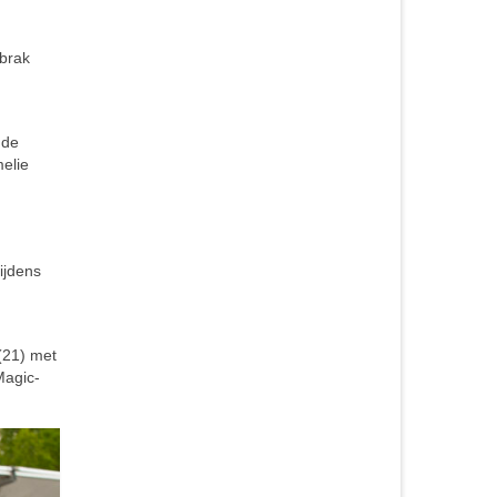
abrak
 de
elie
ijdens
(21) met
Magic-