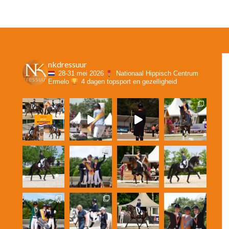
nkdressuur
28-31 mei 2026
Nationaal Hippisch Centrum
Ermelo
4 dagen topsport en gezelligheid