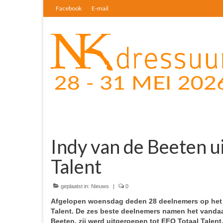
Facebook
E-mail
Indy van de Beeten u
Talent
geplaatst in:
Nieuws
|
0
Afgelopen woensdag deden 28 deelnemers op het N
Talent. De zes beste deelnemers namen het vandaag
Beeten, zij werd uitgeroepen tot EFO Totaal Talent