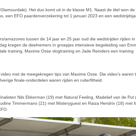
 Glamourdale). Het duo komt uit in de klasse M1. Naast de titel won de
ns, een EFO paardenverzekering tot 1 januari 2023 en een wedstrijdsj
s/amazones tussen de 14 jaar en 25 jaar oud die wedstrijden rijden in
dag kregen de deelnemers in groepjes intensieve begeleiding van Emm
tale training, Maxime Osse vlogtraining en Jade Reinders een training
 video met de meegekregen tips van Maxime Osse. Die video’s waren t
verige finale-onderdelen waren rijden en ruiterfitheid.
nalisten Nils Ekkerman (19) met Natural Feeling, Madelief van de Put 
laudine Timmermans (21) met Misteryguest en Raiza Hendrix (18) met 
EFO.