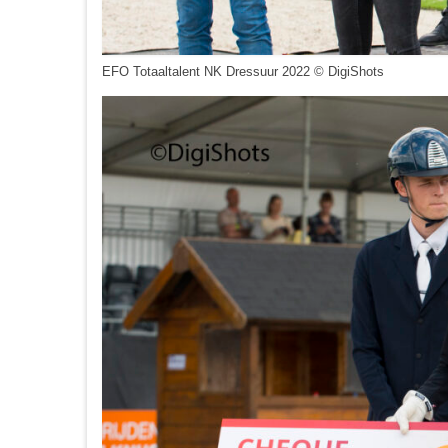
EFO Totaaltalent NK Dressuur 2022 © DigiShots