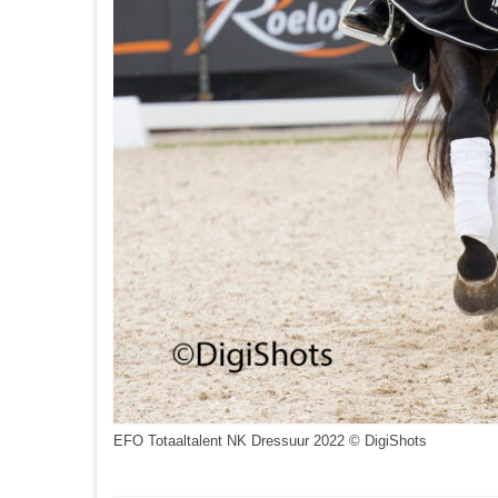
EFO Totaaltalent NK Dressuur 2022 © DigiShots