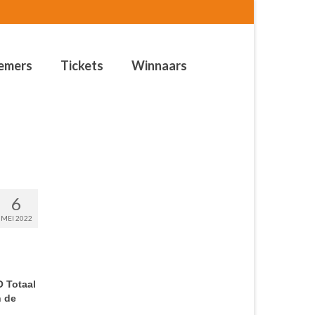
emers
Tickets
Winnaars
6
MEI 2022
 Totaal
n de