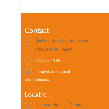
Contact
Stichting Sport Events Helvoirt
't Hopveld 3A, Haaren
0411-72 44 44
info@nk-dressuur.nl
KVK: 63496054
Locatie
Nationaal Hippisch Centrum