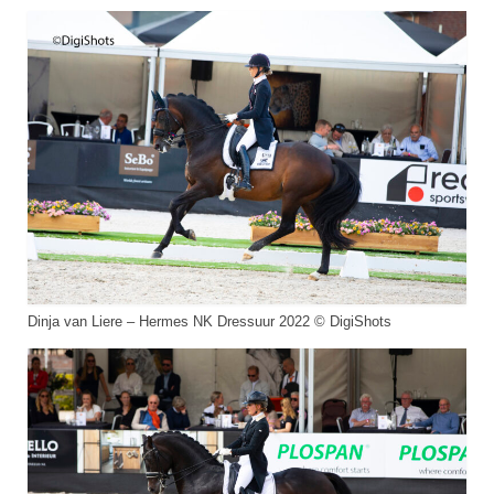
Dinja van Liere – Hermes NK Dressuur 2022 © DigiShots