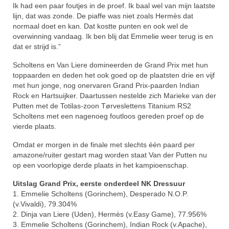
Ik had een paar foutjes in de proef. Ik baal wel van mijn laatste
lijn, dat was zonde. De piaffe was niet zoals Hermès dat
normaal doet en kan. Dat kostte punten en ook wel de
overwinning vandaag. Ik ben blij dat Emmelie weer terug is en
dat er strijd is.”
Scholtens en Van Liere domineerden de Grand Prix met hun
toppaarden en deden het ook goed op de plaatsten drie en vijf
met hun jonge, nog onervaren Grand Prix-paarden Indian
Rock en Hartsuijker. Daartussen nestelde zich Marieke van der
Putten met de Totilas-zoon Tørveslettens Titanium RS2
Scholtens met een nagenoeg foutloos gereden proef op de
vierde plaats.
Omdat er morgen in de finale met slechts één paard per
amazone/ruiter gestart mag worden staat Van der Putten nu
op een voorlopige derde plaats in het kampioenschap.
Uitslag Grand Prix, eerste onderdeel NK Dressuur
1. Emmelie Scholtens (Gorinchem), Desperado N.O.P.
(v.Vivaldi), 79.304%
2. Dinja van Liere (Uden), Hermès (v.Easy Game), 77.956%
3. Emmelie Scholtens (Gorinchem), Indian Rock (v.Apache),