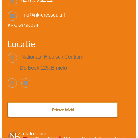
0411-72 44 44
info@nk-dressuur.nl
KVK: 63496054
Locatie
Nationaal Hippisch Centrum
De Beek 125, Ermelo
Privacy beleid
nkdressuur