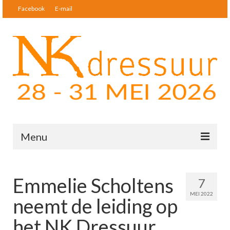
Facebook
E-mail
Menu
Nieuws
Emmelie Scholtens
7
Startlijsten & Uitslagen
MEI 2022
neemt de leiding op
Deelnemers
het NK Dressuur
Tickets