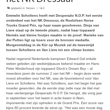
geplaatst in:
Winnaars
Nieuws
|
0
Emmelie Scholtens heeft met Desperado N.O.P. het eerste
Stands
onderdeel van het NK Dressuur, de Roelofsen Horse
Trucks Grand Prix, op haar naam geschreven. Dinja van
Zakelijk
Liere staat op de tweede plaats, nadat haar toppaard
Hermès wat kleine foutjes maakte in de proef. Marieke van
Pers
der Putten ligt op koers voor de bronzen medaille.
Morgenmiddag in de Kür op Muziek zal de tweestrijd
Contact
tussen Scholtens en Van Liere tot een climax komen.
Nadat regerend Nederlands kampioen Edward Gal enkele
Kom gezellig helpen tijdens het NK Dressuur!
weken geleden zijn wedstrijdpauze bekend maakte en Hans
Peter Minderhoud zijn toppaard Glock’s Dream Boy – al
meerdere jaren de nummer 2 van het NK – begin deze week
moest afmelden voor het NK, was de favorietenrol voor Van
Liere en Scholtens. Het was Scholtens, aan het begin het jaar
moeder geworden, die de eerste stap zette naar de titel met
haar viertienjarige Desperado N.O.P. De hengst, die vorig jaar
in september voor het laatst in actie kwam in Aken,
imponeerde met zijn optreden in de Grand Prix. Een score van
bijna 80 procent leverde de winst op. “Het was een mooie dag