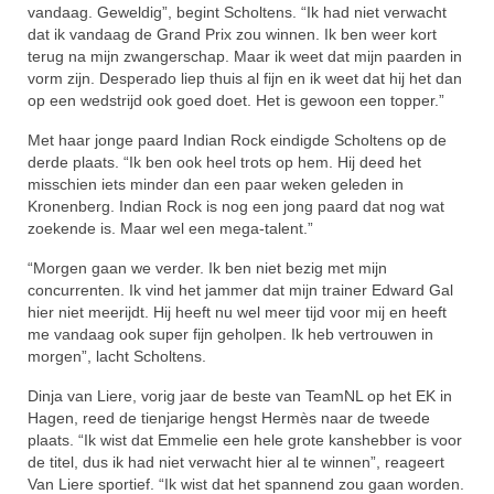
vandaag. Geweldig”, begint Scholtens. “Ik had niet verwacht
dat ik vandaag de Grand Prix zou winnen. Ik ben weer kort
terug na mijn zwangerschap. Maar ik weet dat mijn paarden in
vorm zijn. Desperado liep thuis al fijn en ik weet dat hij het dan
op een wedstrijd ook goed doet. Het is gewoon een topper.”
Met haar jonge paard Indian Rock eindigde Scholtens op de
derde plaats. “Ik ben ook heel trots op hem. Hij deed het
misschien iets minder dan een paar weken geleden in
Kronenberg. Indian Rock is nog een jong paard dat nog wat
zoekende is. Maar wel een mega-talent.”
“Morgen gaan we verder. Ik ben niet bezig met mijn
concurrenten. Ik vind het jammer dat mijn trainer Edward Gal
hier niet meerijdt. Hij heeft nu wel meer tijd voor mij en heeft
me vandaag ook super fijn geholpen. Ik heb vertrouwen in
morgen”, lacht Scholtens.
Dinja van Liere, vorig jaar de beste van TeamNL op het EK in
Hagen, reed de tienjarige hengst Hermès naar de tweede
plaats. “Ik wist dat Emmelie een hele grote kanshebber is voor
de titel, dus ik had niet verwacht hier al te winnen”, reageert
Van Liere sportief. “Ik wist dat het spannend zou gaan worden.