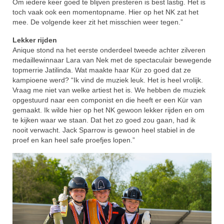
Om iedere keer goed te blijven presteren is best lastig. Het is
toch vaak ook een momentopname. Hier op het NK zat het
mee. De volgende keer zit het misschien weer tegen.”
Lekker rijden
Anique stond na het eerste onderdeel tweede achter zilveren
medaillewinnaar Lara van Nek met de spectaculair bewegende
topmerrie Jatilinda. Wat maakte haar Kür zo goed dat ze
kampioene werd? “Ik vind de muziek leuk. Het is heel vrolijk.
Vraag me niet van welke artiest het is. We hebben de muziek
opgestuurd naar een componist en die heeft er een Kür van
gemaakt. Ik wilde hier op het NK gewoon lekker rijden en om
te kijken waar we staan. Dat het zo goed zou gaan, had ik
nooit verwacht. Jack Sparrow is gewoon heel stabiel in de
proef en kan heel safe proefjes lopen.”