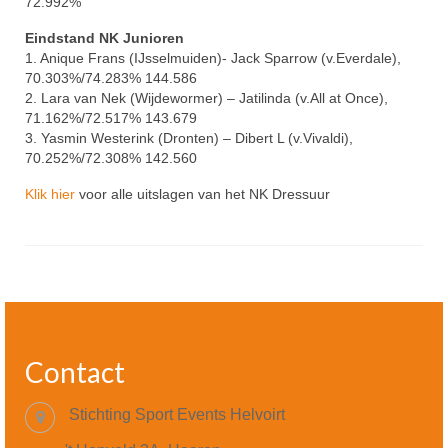
72.992%
Eindstand NK Junioren
1. Anique Frans (IJsselmuiden)- Jack Sparrow (v.Everdale),
70.303%/74.283% 144.586
2. Lara van Nek (Wijdewormer) – Jatilinda (v.All at Once),
71.162%/72.517% 143.679
3. Yasmin Westerink (Dronten) – Dibert L (v.Vivaldi),
70.252%/72.308% 142.560
Klik hier
voor alle uitslagen van het NK Dressuur
Contact
Stichting Sport Events Helvoirt