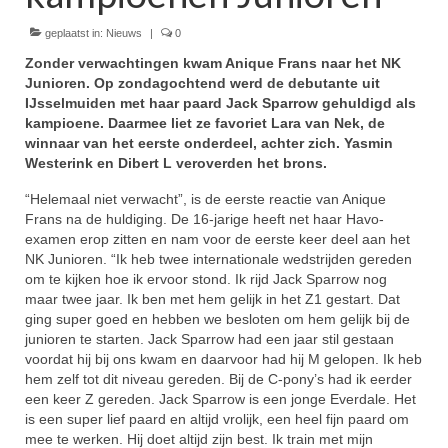
geplaatst in:
Winnaars
Nieuws
|
0
Zonder verwachtingen kwam Anique Frans naar het NK
Stands
Junioren. Op zondagochtend werd de debutante uit
IJsselmuiden met haar paard Jack Sparrow gehuldigd als
Zakelijk
kampioene. Daarmee liet ze favoriet Lara van Nek, de
winnaar van het eerste onderdeel, achter zich. Yasmin
Pers
Westerink en Dibert L veroverden het brons.
“Helemaal niet verwacht”, is de eerste reactie van Anique
Contact
Frans na de huldiging. De 16-jarige heeft net haar Havo-
examen erop zitten en nam voor de eerste keer deel aan het
Kom gezellig helpen tijdens het NK Dressuur!
NK Junioren. “Ik heb twee internationale wedstrijden gereden
om te kijken hoe ik ervoor stond. Ik rijd Jack Sparrow nog
maar twee jaar. Ik ben met hem gelijk in het Z1 gestart. Dat
ging super goed en hebben we besloten om hem gelijk bij de
junioren te starten. Jack Sparrow had een jaar stil gestaan
voordat hij bij ons kwam en daarvoor had hij M gelopen. Ik heb
hem zelf tot dit niveau gereden. Bij de C-pony’s had ik eerder
een keer Z gereden. Jack Sparrow is een jonge Everdale. Het
is een super lief paard en altijd vrolijk, een heel fijn paard om
mee te werken. Hij doet altijd zijn best. Ik train met mijn