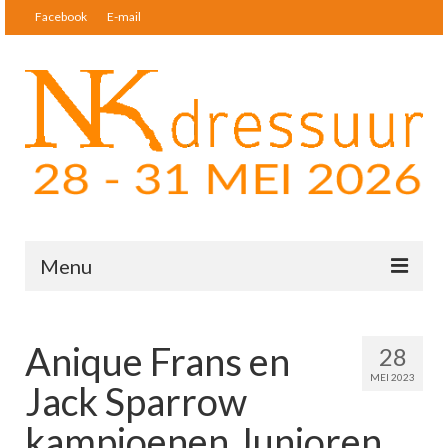
Facebook
E-mail
Menu
Nieuws
Anique Frans en
28
Startlijsten & Uitslagen
MEI 2023
Jack Sparrow
Deelnemers
kampioenen Junioren
Tickets