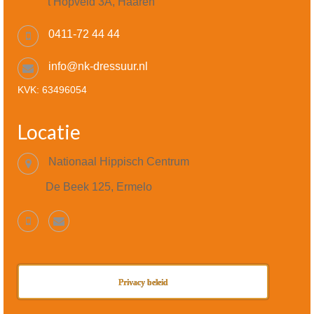
't Hopveld 3A, Haaren
0411-72 44 44
info@nk-dressuur.nl
KVK: 63496054
Locatie
Nationaal Hippisch Centrum
De Beek 125, Ermelo
Privacy beleid